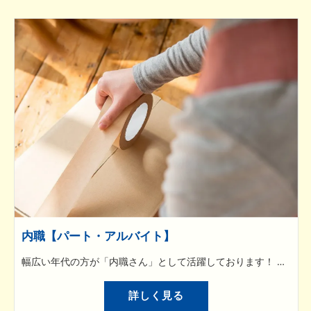
内職【パート・アルバイト】
幅広い年代の方が「内職さん」として活躍しております！ それぞれの作業にマニュアルを用意しており、初めての方でもわかりやすく説明いたしますので安心して作業に取り組めます。 頑張った分だけ収入となりますので、副業や主婦の方にもぴったりです。 【選別・検査業務】 製造された商品に、傷や加工ミスはないか目視で確認する作業および検具/専用工具を使用し規格外品を除去する作業です。 【組立業務】 個々に支給された部品を決められた設備で組み合わせ、1つの商品に仕上げる作業です。
詳しく見る