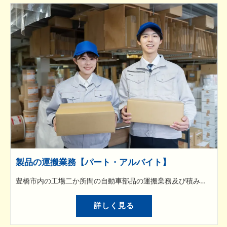
製品の運搬業務【パート・アルバイト】
豊橋市内の工場二か所間の自動車部品の運搬業務及び積み下ろし業務です。 プラスチック製品の取り扱いが主流のため、1箱辺りの重量は軽いものが多いです。 自動車部品が入ったケースなどをハイエースに敷き詰め、取引先営業所へ運搬を行います。運搬先では営業所の作業ルールに従い、納品・受取作業を行っていただきます。
詳しく見る