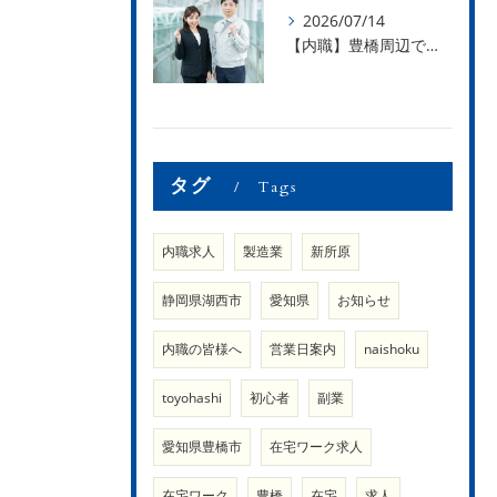
2026/07/14
【内職】豊橋周辺で内職のお仕事を探している方募集中！【内職さまのお声②】
タグ
Tags
内職求人
製造業
新所原
静岡県湖西市
愛知県
お知らせ
内職の皆様へ
営業日案内
naishoku
toyohashi
初心者
副業
愛知県豊橋市
在宅ワーク求人
在宅ワーク
豊橋
在宅
求人