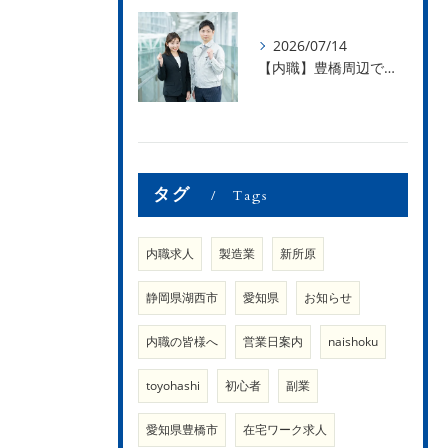
2026/07/14
【内職】豊橋周辺で内職のお仕事を探している方募集中！【内職さまのお声②】
タグ
Tags
内職求人
製造業
新所原
静岡県湖西市
愛知県
お知らせ
内職の皆様へ
営業日案内
naishoku
toyohashi
初心者
副業
愛知県豊橋市
在宅ワーク求人