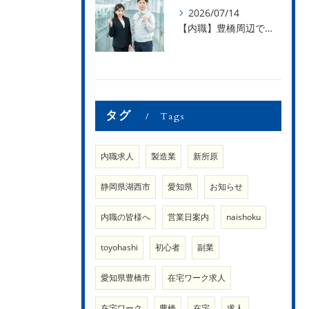
2026/07/14
【内職】豊橋周辺で内職のお仕事を探している方募集中！【内職さまのお声②】
タグ
Tags
内職求人
製造業
新所原
静岡県湖西市
愛知県
お知らせ
内職の皆様へ
営業日案内
naishoku
toyohashi
初心者
副業
愛知県豊橋市
在宅ワーク求人
在宅ワーク
豊橋
在宅
求人