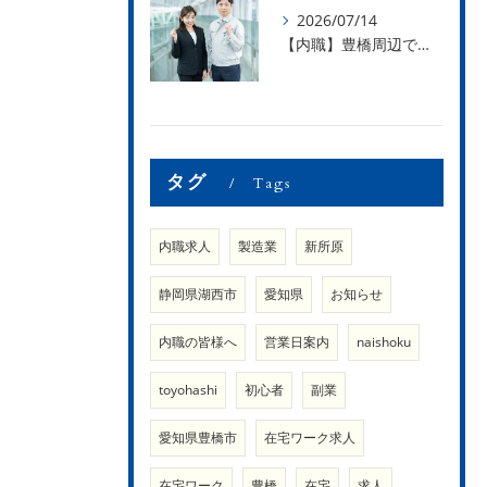
2026/07/14
【内職】豊橋周辺で内職のお仕事を探している方募集中！【内職さまのお声②】
タグ
Tags
内職求人
製造業
新所原
静岡県湖西市
愛知県
お知らせ
内職の皆様へ
営業日案内
naishoku
toyohashi
初心者
副業
愛知県豊橋市
在宅ワーク求人
在宅ワーク
豊橋
在宅
求人