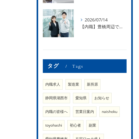
2026/07/14
【内職】豊橋周辺で内職のお仕事を探している方募集中！【内職さまのお声②】
タグ
Tags
内職求人
製造業
新所原
静岡県湖西市
愛知県
お知らせ
内職の皆様へ
営業日案内
naishoku
toyohashi
初心者
副業
愛知県豊橋市
在宅ワーク求人