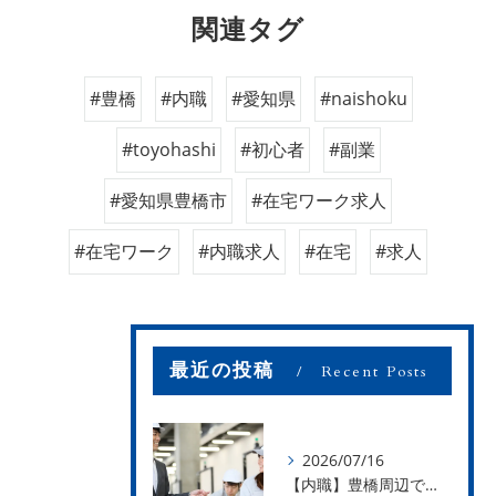
関連タグ
#豊橋
#内職
#愛知県
#naishoku
#toyohashi
#初心者
#副業
#愛知県豊橋市
#在宅ワーク求人
#在宅ワーク
#内職求人
#在宅
#求人
最近の投稿
Recent Posts
2026/07/16
【内職】豊橋周辺で内職のお仕事を探している方募集中！【お仕事の内容】