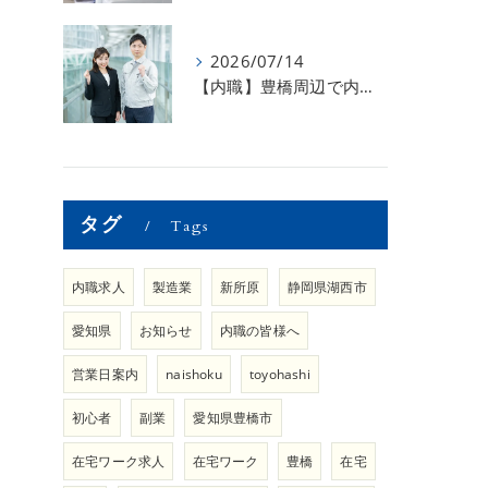
2026/07/14
【内職】豊橋周辺で内職のお仕事を探している方募集中！【内職さまのお声②】
タグ
Tags
内職求人
製造業
新所原
静岡県湖西市
愛知県
お知らせ
内職の皆様へ
営業日案内
naishoku
toyohashi
初心者
副業
愛知県豊橋市
在宅ワーク求人
在宅ワーク
豊橋
在宅