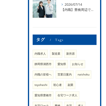
2026/07/14
【内職】豊橋周辺で内職のお仕事を探している方募集中！【内職さまのお声②】
タグ
Tags
内職求人
製造業
新所原
静岡県湖西市
愛知県
お知らせ
内職の皆様へ
営業日案内
naishoku
toyohashi
初心者
副業
愛知県豊橋市
在宅ワーク求人
在宅ワーク
豊橋
在宅
求人