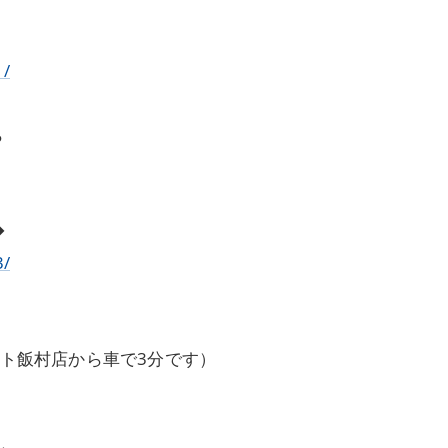
1/
ら
◆
3/
ート飯村店から車で3分です）