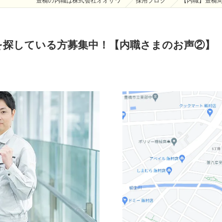
豊橋の内職は株式会社オオサワ
採用ブログ
【内職】豊橋
を探している方募集中！【内職さまのお声②】