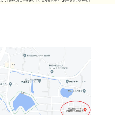
周辺で内職のお仕事を探している方募集中！【内職さまのお声②】