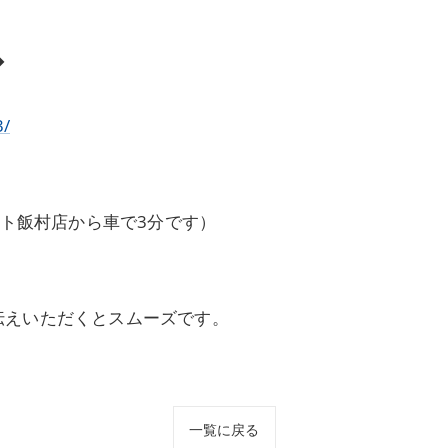
◆
3/
ート飯村店から車で3分です）
伝えいただくとスムーズです。
一覧に戻る