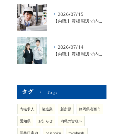
2026/07/15
【内職】豊橋周辺で内職のお仕事を探している方募集中！【急な学級閉鎖も安心】
2026/07/14
【内職】豊橋周辺で内職のお仕事を探している方募集中！【内職さまのお声②】
タグ
Tags
内職求人
製造業
新所原
静岡県湖西市
愛知県
お知らせ
内職の皆様へ
営業日案内
naishoku
toyohashi