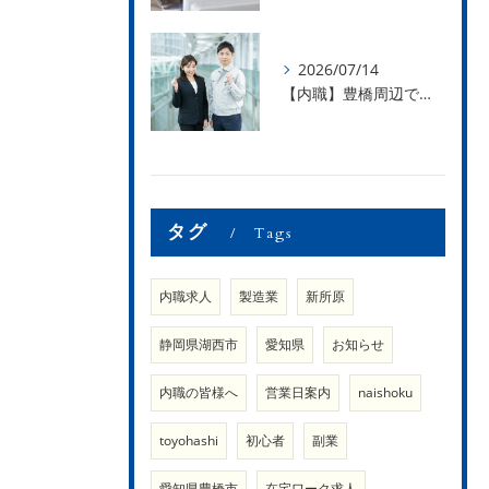
2026/07/14
【内職】豊橋周辺で内職のお仕事を探している方募集中！【内職さまのお声②】
タグ
Tags
内職求人
製造業
新所原
静岡県湖西市
愛知県
お知らせ
内職の皆様へ
営業日案内
naishoku
toyohashi
初心者
副業
愛知県豊橋市
在宅ワーク求人