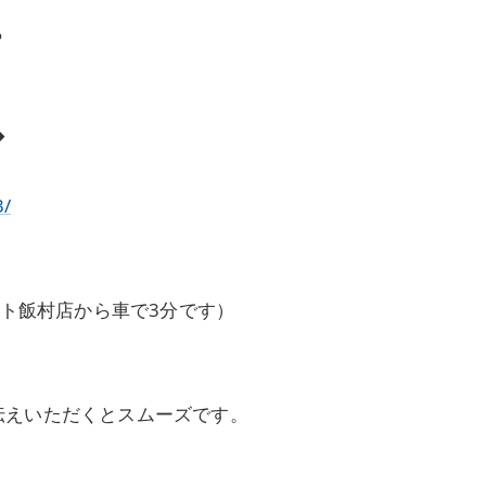
ら
◆
3/
ート飯村店から車で3分です）
伝えいただくとスムーズです。