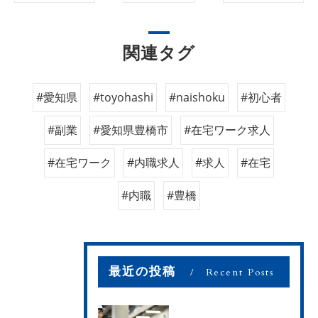
関連タグ
#愛知県
#toyohashi
#naishoku
#初心者
#副業
#愛知県豊橋市
#在宅ワーク求人
#在宅ワーク
#内職求人
#求人
#在宅
#内職
#豊橋
最近の投稿
Recent Posts