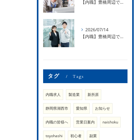
【内職】豊橋周辺で内職のお仕事を探している方募集中！【急な学級閉鎖も安心】
2026/07/14
【内職】豊橋周辺で内職のお仕事を探している方募集中！【内職さまのお声②】
タグ
Tags
内職求人
製造業
新所原
静岡県湖西市
愛知県
お知らせ
内職の皆様へ
営業日案内
naishoku
toyohashi
初心者
副業