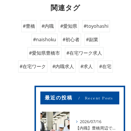
関連タグ
#豊橋
#内職
#愛知県
#toyohashi
#naishoku
#初心者
#副業
#愛知県豊橋市
#在宅ワーク求人
#在宅ワーク
#内職求人
#求人
#在宅
最近の投稿
Recent Posts
2026/07/16
【内職】豊橋周辺で内職のお仕事を探している方募集中！【お仕事の内容】