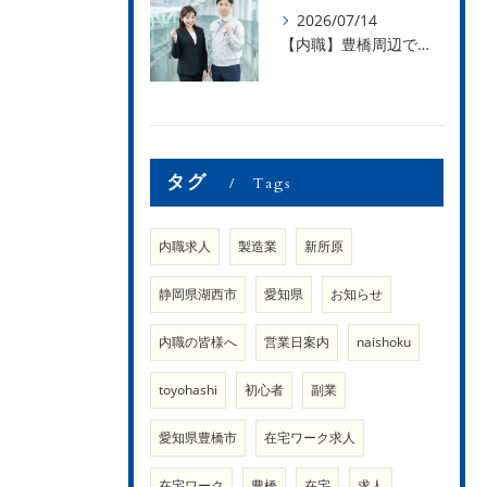
2026/07/14
【内職】豊橋周辺で内職のお仕事を探している方募集中！【内職さまのお声②】
タグ
Tags
内職求人
製造業
新所原
静岡県湖西市
愛知県
お知らせ
内職の皆様へ
営業日案内
naishoku
toyohashi
初心者
副業
愛知県豊橋市
在宅ワーク求人
在宅ワーク
豊橋
在宅
求人