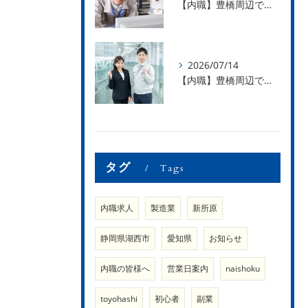
【内職】豊橋周辺で内職のお仕事を探している方募集中！【急な学級閉鎖も安心】
2026/07/14
【内職】豊橋周辺で内職のお仕事を探している方募集中！【内職さまのお声②】
タグ
Tags
内職求人
製造業
新所原
静岡県湖西市
愛知県
お知らせ
内職の皆様へ
営業日案内
naishoku
toyohashi
初心者
副業