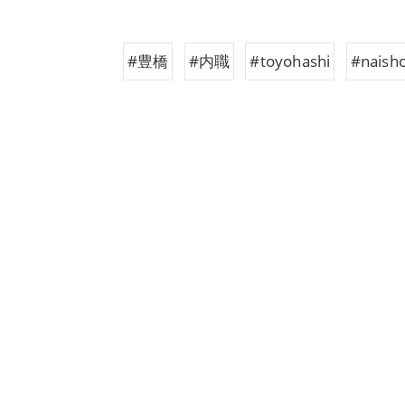
#豊橋
#内職
#toyohashi
#naish