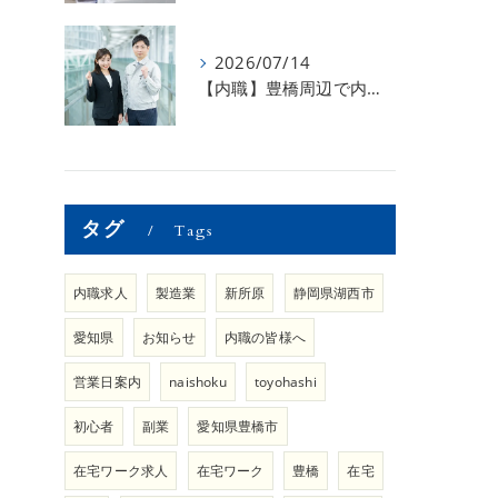
2026/07/14
【内職】豊橋周辺で内職のお仕事を探している方募集中！【内職さまのお声②】
タグ
Tags
内職求人
製造業
新所原
静岡県湖西市
愛知県
お知らせ
内職の皆様へ
営業日案内
naishoku
toyohashi
初心者
副業
愛知県豊橋市
在宅ワーク求人
在宅ワーク
豊橋
在宅