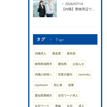
2026/07/14
【内職】豊橋周辺で内職のお仕事を探している方募集中！【内職さまのお声②】
タグ
Tags
内職求人
製造業
新所原
静岡県湖西市
愛知県
お知らせ
内職の皆様へ
営業日案内
naishoku
toyohashi
初心者
副業
愛知県豊橋市
在宅ワーク求人
在宅ワーク
豊橋
在宅
求人