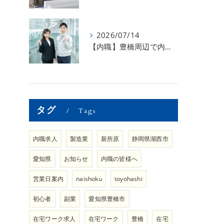
2026/07/14
【内職】豊橋周辺で内職のお仕事を探している方募集中！【内職さまのお声②】
タグ
Tags
内職求人
製造業
新所原
静岡県湖西市
愛知県
お知らせ
内職の皆様へ
営業日案内
naishoku
toyohashi
初心者
副業
愛知県豊橋市
在宅ワーク求人
在宅ワーク
豊橋
在宅