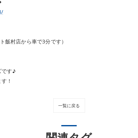
◆
3/
ート飯村店から車で3分です）
です♪
ます！
一覧に戻る