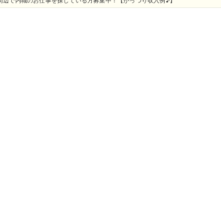
周辺で内職のお仕事を探している方募集中！【がっつり収入例♪】