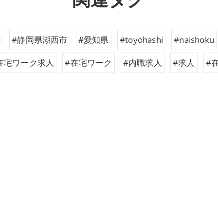
関連タグ
業
#静岡県湖西市
#愛知県
#toyohashi
#naishoku
在宅ワーク求人
#在宅ワーク
#内職求人
#求人
#