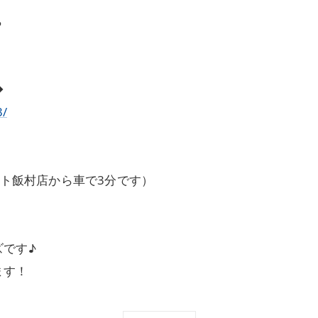
ら
◆
3/
ート飯村店から車で3分です）
です♪
ます！