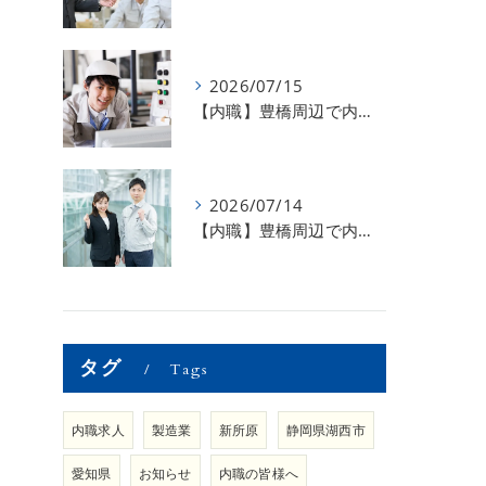
2026/07/15
【内職】豊橋周辺で内職のお仕事を探している方募集中！【急な学級閉鎖も安心】
2026/07/14
【内職】豊橋周辺で内職のお仕事を探している方募集中！【内職さまのお声②】
タグ
Tags
内職求人
製造業
新所原
静岡県湖西市
愛知県
お知らせ
内職の皆様へ