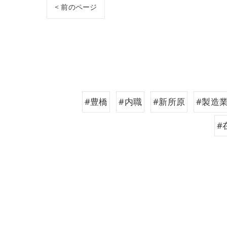
< 前のページ
#豊橋
#内職
#新所原
#製造
#