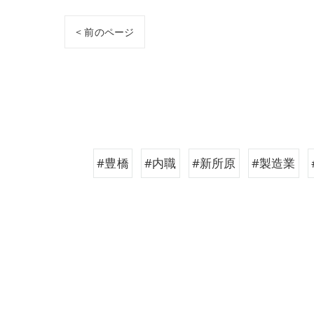
< 前のページ
#豊橋
#内職
#新所原
#製造業