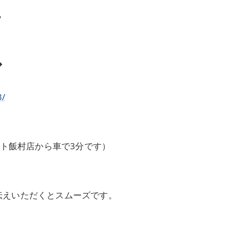
ら
◆
3/
ート飯村店から車で3分です）
伝えいただくとスムーズです。