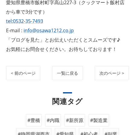
愛知県豊橋市飯村町字高山227-3（クックマート飯村店
から車で3分です）
tel:0532-35-7493
E-mail :
info@osawa1212.co.jp
「ブログを見た」とお伝えいただくとスムーズです♪
お気軽にお問合せください。お待ちしております！
< 前のページ
一覧に戻る
次のページ >
関連タグ
#豊橋
#内職
#新所原
#製造業
#静岡県湖西市
#愛知県
#初心者
#副業