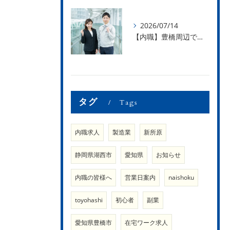
2026/07/14
【内職】豊橋周辺で内職のお仕事を探している方募集中！【内職さまのお声②】
タグ
Tags
内職求人
製造業
新所原
静岡県湖西市
愛知県
お知らせ
内職の皆様へ
営業日案内
naishoku
toyohashi
初心者
副業
愛知県豊橋市
在宅ワーク求人