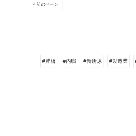
< 前のページ
#豊橋
#内職
#新所原
#製造業