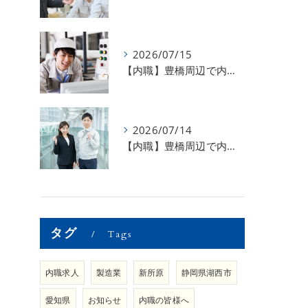
2026/07/15
【内職】豊橋周辺で内職のお仕事を探している方募集中！【急な学級閉鎖も安心】
2026/07/14
【内職】豊橋周辺で内職のお仕事を探している方募集中！【内職さまのお声②】
タグ
Tags
内職求人
製造業
新所原
静岡県湖西市
愛知県
お知らせ
内職の皆様へ