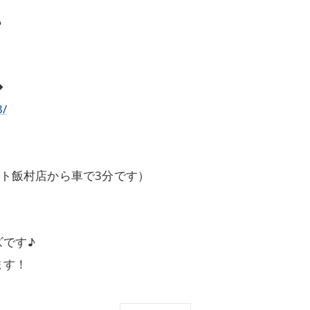
ら
◆
3/
ート飯村店から車で3分です）
です♪
ます！