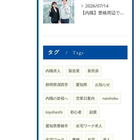
2026/07/14
【内職】豊橋周辺で内職のお仕事を探している方募集中！【内職さまのお声②】
タグ
Tags
内職求人
製造業
新所原
静岡県湖西市
愛知県
お知らせ
内職の皆様へ
営業日案内
naishoku
toyohashi
初心者
副業
愛知県豊橋市
在宅ワーク求人
在宅ワーク
豊橋
在宅
求人