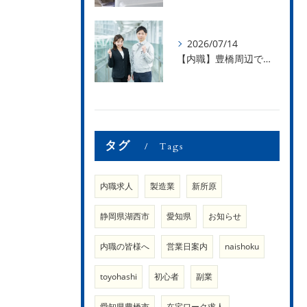
2026/07/14
【内職】豊橋周辺で内職のお仕事を探している方募集中！【内職さまのお声②】
タグ
Tags
内職求人
製造業
新所原
静岡県湖西市
愛知県
お知らせ
内職の皆様へ
営業日案内
naishoku
toyohashi
初心者
副業
愛知県豊橋市
在宅ワーク求人