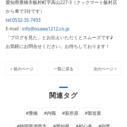
愛知県豊橋市飯村町字高山227-3（クックマート飯村店
から車で3分です）
tel:0532-35-7493
E-mail :
info@osawa1212.co.jp
「ブログを見た」とお伝えいただくとスムーズです♪
お気軽にお問合せください。お待ちしております！
< 前のページ
一覧に戻る
次のページ >
関連タグ
#豊橋
#内職
#新所原
#製造業
#静岡県湖西市
#愛知県
#初心者
#副業