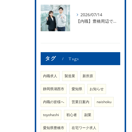
2026/07/14
【内職】豊橋周辺で内職のお仕事を探している方募集中！【内職さまのお声②】
タグ
Tags
内職求人
製造業
新所原
静岡県湖西市
愛知県
お知らせ
内職の皆様へ
営業日案内
naishoku
toyohashi
初心者
副業
愛知県豊橋市
在宅ワーク求人