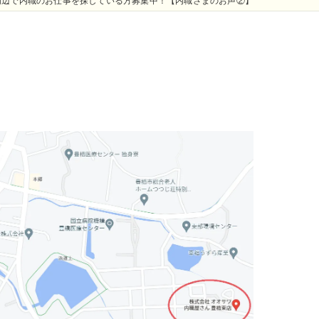
周辺で内職のお仕事を探している方募集中！【内職さまのお声②】