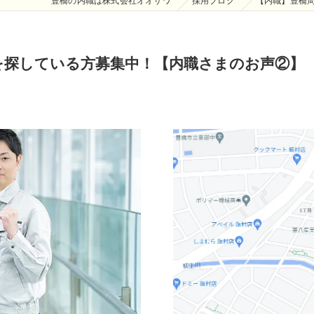
豊橋の内職は株式会社オオサワ
採用ブログ
【内職】豊橋
を探している方募集中！【内職さまのお声②】