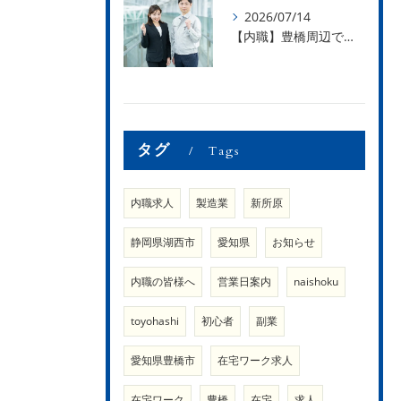
2026/07/14
【内職】豊橋周辺で内職のお仕事を探している方募集中！【内職さまのお声②】
タグ
Tags
内職求人
製造業
新所原
静岡県湖西市
愛知県
お知らせ
内職の皆様へ
営業日案内
naishoku
toyohashi
初心者
副業
愛知県豊橋市
在宅ワーク求人
在宅ワーク
豊橋
在宅
求人