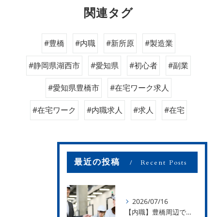
関連タグ
#豊橋
#内職
#新所原
#製造業
#静岡県湖西市
#愛知県
#初心者
#副業
#愛知県豊橋市
#在宅ワーク求人
#在宅ワーク
#内職求人
#求人
#在宅
最近の投稿
Recent Posts
2026/07/16
【内職】豊橋周辺で内職のお仕事を探している方募集中！【お仕事の内容】