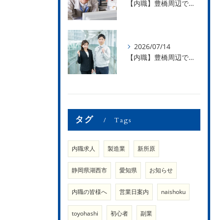
【内職】豊橋周辺で内職のお仕事を探している方募集中！【急な学級閉鎖も安心】
2026/07/14
【内職】豊橋周辺で内職のお仕事を探している方募集中！【内職さまのお声②】
タグ
Tags
内職求人
製造業
新所原
静岡県湖西市
愛知県
お知らせ
内職の皆様へ
営業日案内
naishoku
toyohashi
初心者
副業