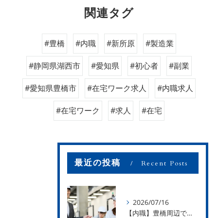
関連タグ
#豊橋
#内職
#新所原
#製造業
#静岡県湖西市
#愛知県
#初心者
#副業
#愛知県豊橋市
#在宅ワーク求人
#内職求人
#在宅ワーク
#求人
#在宅
最近の投稿
Recent Posts
2026/07/16
【内職】豊橋周辺で内職のお仕事を探している方募集中！【お仕事の内容】