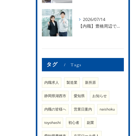
2026/07/14
【内職】豊橋周辺で内職のお仕事を探している方募集中！【内職さまのお声②】
タグ
Tags
内職求人
製造業
新所原
静岡県湖西市
愛知県
お知らせ
内職の皆様へ
営業日案内
naishoku
toyohashi
初心者
副業
愛知県豊橋市
在宅ワーク求人