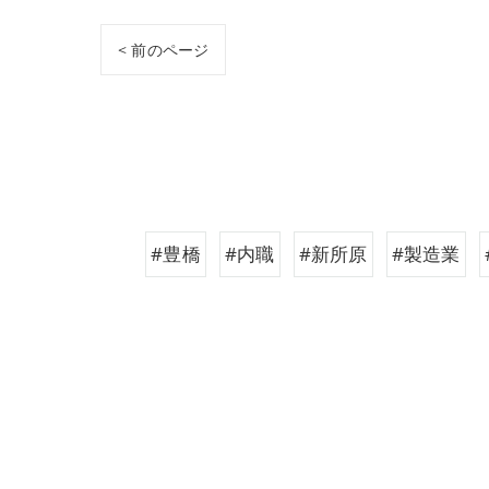
< 前のページ
#豊橋
#内職
#新所原
#製造業