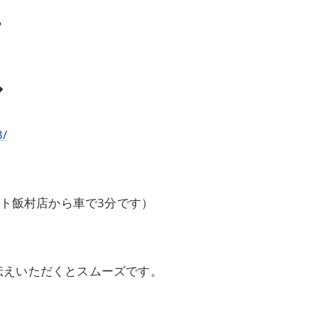
ら
◆
3/
ート飯村店から車で3分です）
伝えいただくとスムーズです。