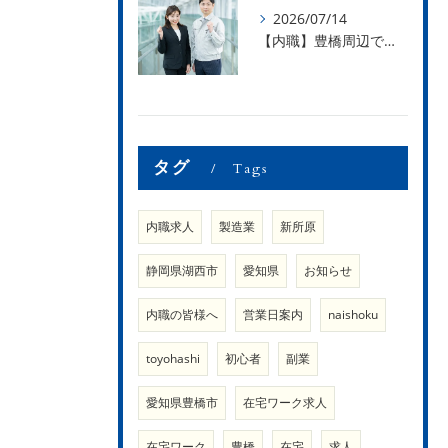
2026/07/14
【内職】豊橋周辺で内職のお仕事を探している方募集中！【内職さまのお声②】
タグ
Tags
内職求人
製造業
新所原
静岡県湖西市
愛知県
お知らせ
内職の皆様へ
営業日案内
naishoku
toyohashi
初心者
副業
愛知県豊橋市
在宅ワーク求人
在宅ワーク
豊橋
在宅
求人