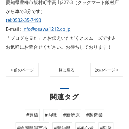
愛知県豊橋市飯村町字高山227-3（クックマート飯村店
から車で3分です）
tel:0532-35-7493
E-mail :
info@osawa1212.co.jp
「ブログを見た」とお伝えいただくとスムーズです♪
お気軽にお問合せください。お待ちしております！
< 前のページ
一覧に戻る
次のページ >
関連タグ
#豊橋
#内職
#新所原
#製造業
#静岡県湖西市
#愛知県
#初心者
#副業