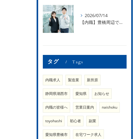
2026/07/14
【内職】豊橋周辺で内職のお仕事を探している方募集中！【内職さまのお声②】
タグ
Tags
内職求人
製造業
新所原
静岡県湖西市
愛知県
お知らせ
内職の皆様へ
営業日案内
naishoku
toyohashi
初心者
副業
愛知県豊橋市
在宅ワーク求人