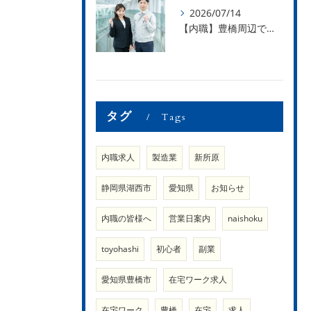
2026/07/14
【内職】豊橋周辺で内職のお仕事を探している方募集中！【内職さまのお声②】
タグ
Tags
内職求人
製造業
新所原
静岡県湖西市
愛知県
お知らせ
内職の皆様へ
営業日案内
naishoku
toyohashi
初心者
副業
愛知県豊橋市
在宅ワーク求人
在宅ワーク
豊橋
在宅
求人