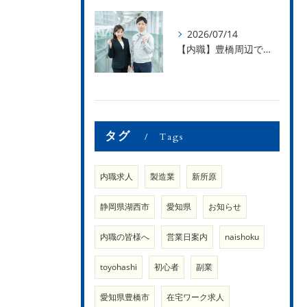
2026/07/14
【内職】豊橋周辺で内職のお仕事を探している方募集中！【内職さまのお声②】
タグ
Tags
内職求人
製造業
新所原
静岡県湖西市
愛知県
お知らせ
内職の皆様へ
営業日案内
naishoku
toyohashi
初心者
副業
愛知県豊橋市
在宅ワーク求人