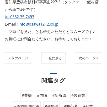
愛知県豊橋市飯村町字高山227-3（クックマート飯村店
から車で3分です）
tel:0532-35-7493
E-mail :
info@osawa1212.co.jp
「ブログを見た」とお伝えいただくとスムーズです♪
お気軽にお問合せください。お待ちしております！
< 前のページ
一覧に戻る
次のページ >
関連タグ
#豊橋
#内職
#新所原
#製造業
#静岡県湖西市
#愛知県
#初心者
#副業