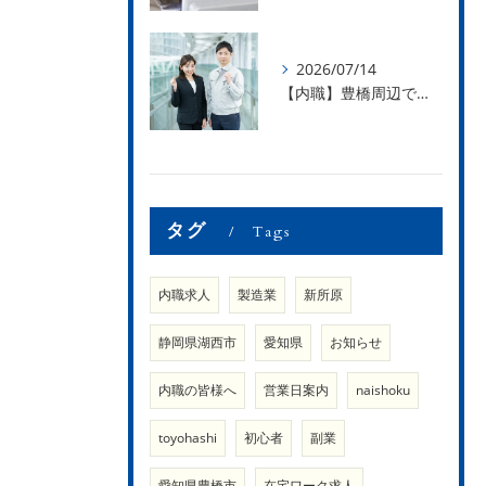
2026/07/14
【内職】豊橋周辺で内職のお仕事を探している方募集中！【内職さまのお声②】
タグ
Tags
内職求人
製造業
新所原
静岡県湖西市
愛知県
お知らせ
内職の皆様へ
営業日案内
naishoku
toyohashi
初心者
副業
愛知県豊橋市
在宅ワーク求人