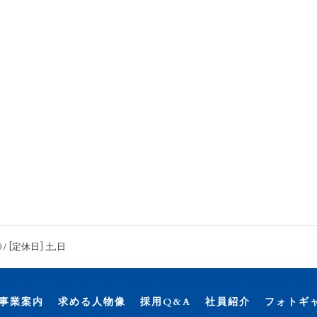
0 / [定休日] 土,日
事業案内
求める人物像
採用Q&A
社員紹介
フォトギ