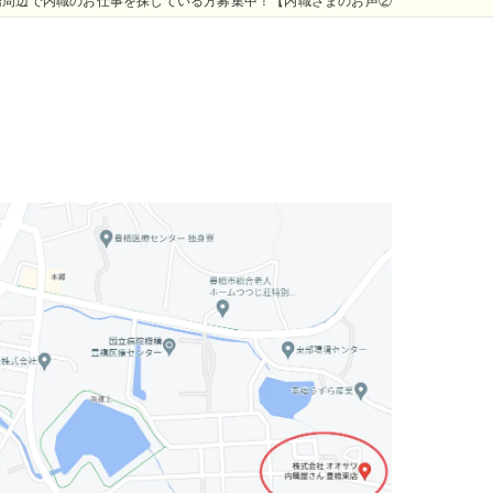
橋周辺で内職のお仕事を探している方募集中！【内職さまのお声②