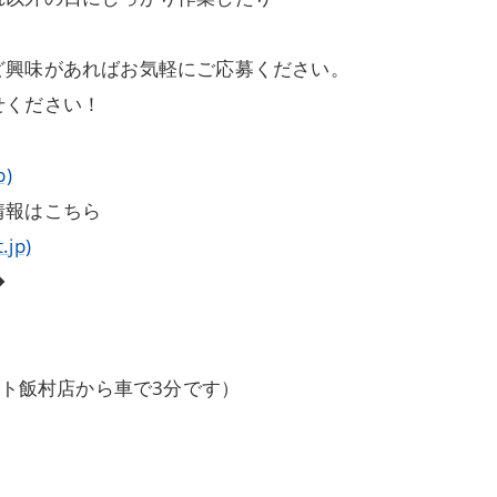
ど興味があればお気軽にご応募ください。
せください！
p)
情報はこちら
jp)
◆
ート飯村店から車で3分です）