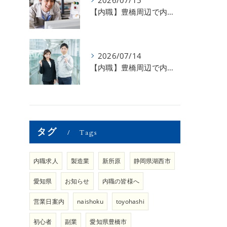
2026/07/15
【内職】豊橋周辺で内職のお仕事を探している方募集中！【急な学級閉鎖も安心】
2026/07/14
【内職】豊橋周辺で内職のお仕事を探している方募集中！【内職さまのお声②】
タグ
Tags
内職求人
製造業
新所原
静岡県湖西市
愛知県
お知らせ
内職の皆様へ
営業日案内
naishoku
toyohashi
初心者
副業
愛知県豊橋市