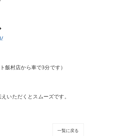
◆
3/
ート飯村店から車で3分です）
伝えいただくとスムーズです。
一覧に戻る