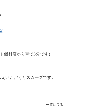
◆
3/
ート飯村店から車で3分です）
伝えいただくとスムーズです。
一覧に戻る