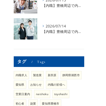
2026/07/15
【内職】豊橋周辺で内職のお仕事を探している方募集中！【急な学級閉鎖も安心】
2026/07/14
【内職】豊橋周辺で内職のお仕事を探している方募集中！【内職さまのお声②】
タグ
Tags
内職求人
製造業
新所原
静岡県湖西市
愛知県
お知らせ
内職の皆様へ
営業日案内
naishoku
toyohashi
初心者
副業
愛知県豊橋市