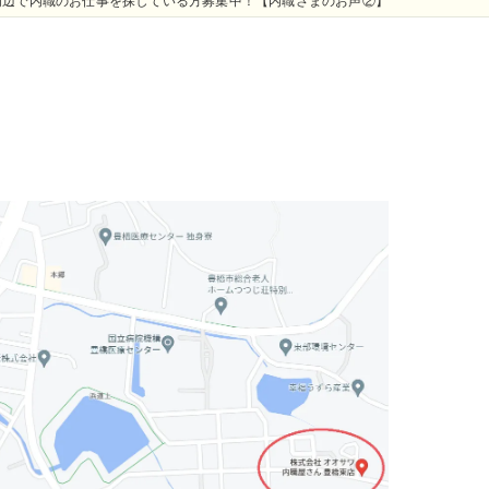
周辺で内職のお仕事を探している方募集中！【内職さまのお声②】