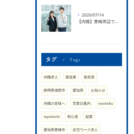
2026/07/14
【内職】豊橋周辺で内職のお仕事を探している方募集中！【内職さまのお声②】
タグ
Tags
内職求人
製造業
新所原
静岡県湖西市
愛知県
お知らせ
内職の皆様へ
営業日案内
naishoku
toyohashi
初心者
副業
愛知県豊橋市
在宅ワーク求人