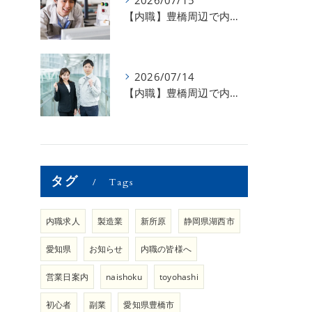
2026/07/15
【内職】豊橋周辺で内職のお仕事を探している方募集中！【急な学級閉鎖も安心】
2026/07/14
【内職】豊橋周辺で内職のお仕事を探している方募集中！【内職さまのお声②】
タグ
Tags
内職求人
製造業
新所原
静岡県湖西市
愛知県
お知らせ
内職の皆様へ
営業日案内
naishoku
toyohashi
初心者
副業
愛知県豊橋市