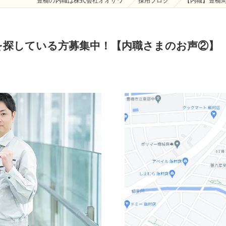
豊橋の内職は株式会社オオサワ
採用ブログ
【内職】豊橋
を探している方募集中！【内職さまのお声②】