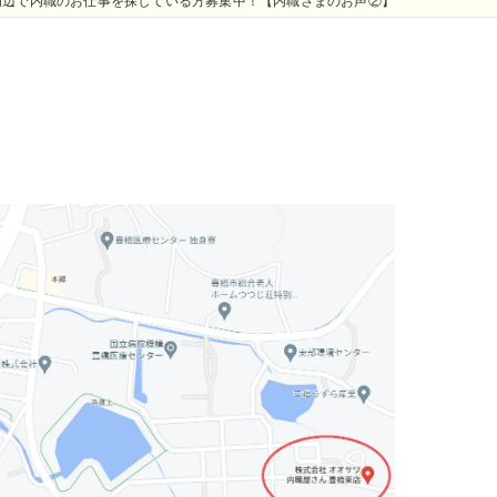
周辺で内職のお仕事を探している方募集中！【内職さまのお声②】