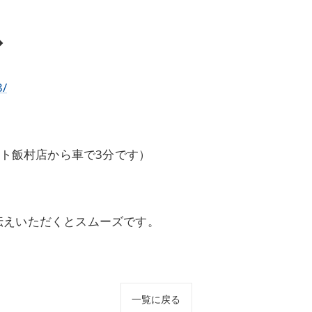
◆
3/
ート飯村店から車で3分です）
伝えいただくとスムーズです。
一覧に戻る