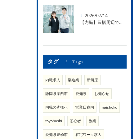
2026/07/14
【内職】豊橋周辺で内職のお仕事を探している方募集中！【内職さまのお声②】
タグ
Tags
内職求人
製造業
新所原
静岡県湖西市
愛知県
お知らせ
内職の皆様へ
営業日案内
naishoku
toyohashi
初心者
副業
愛知県豊橋市
在宅ワーク求人