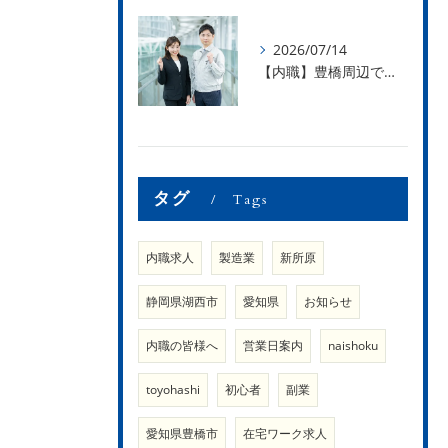
2026/07/14
【内職】豊橋周辺で内職のお仕事を探している方募集中！【内職さまのお声②】
タグ
Tags
内職求人
製造業
新所原
静岡県湖西市
愛知県
お知らせ
内職の皆様へ
営業日案内
naishoku
toyohashi
初心者
副業
愛知県豊橋市
在宅ワーク求人