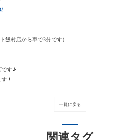
3/
ート飯村店から車で3分です）
です♪
ます！
一覧に戻る
関連タグ