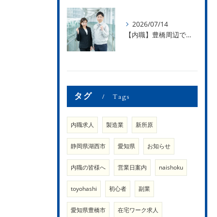
2026/07/14
【内職】豊橋周辺で内職のお仕事を探している方募集中！【内職さまのお声②】
タグ
Tags
内職求人
製造業
新所原
静岡県湖西市
愛知県
お知らせ
内職の皆様へ
営業日案内
naishoku
toyohashi
初心者
副業
愛知県豊橋市
在宅ワーク求人